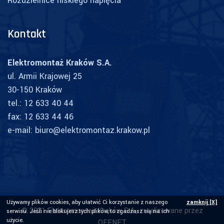
Rozdzielnice niskiego napięcia
Kontakt
Elektromontaż Kraków S.A.
ul. Armii Krajowej 25
30-150 Kraków
tel.: 12 633 40 44
fax: 12 633 44 46
e-mail:
biuro@elektromontaz.krakow.pl
Używamy plików cookies, aby ułatwić Ci korzystanie z naszego
zamknij [X]
© 2021 Elektromontaż Kraków S.A., zrealizowane przez
serwisu. Jeśli nie blokujesz tych plików, to zgadzasz się na ich
użycie.
OFFNET